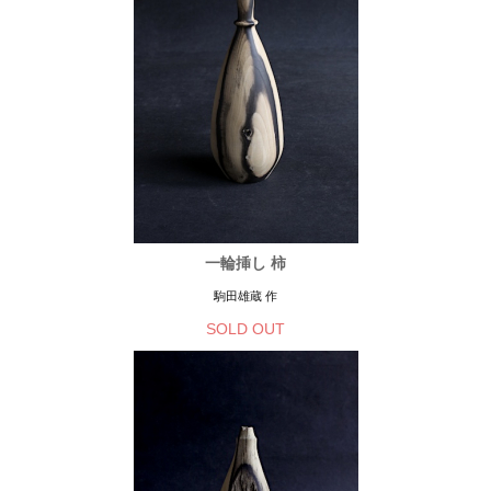
一輪挿し 柿
駒田雄蔵 作
SOLD OUT