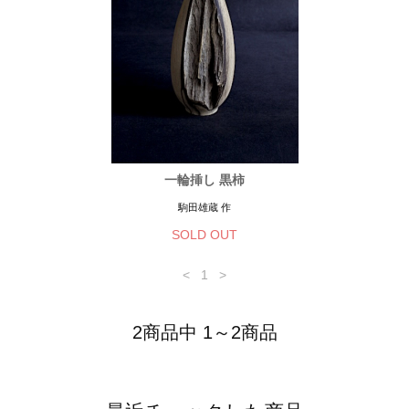
一輪挿し 黒柿
駒田雄蔵 作
SOLD OUT
<
1
>
2商品中 1～2商品