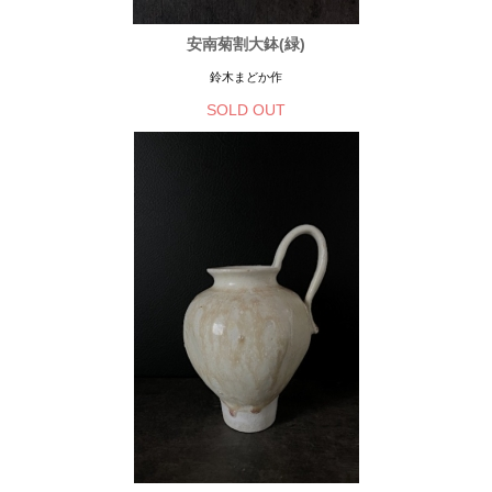
安南菊割大鉢(緑)
鈴木まどか作
SOLD OUT