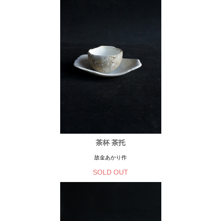
茶杯 茶托
故金あかり作
SOLD OUT