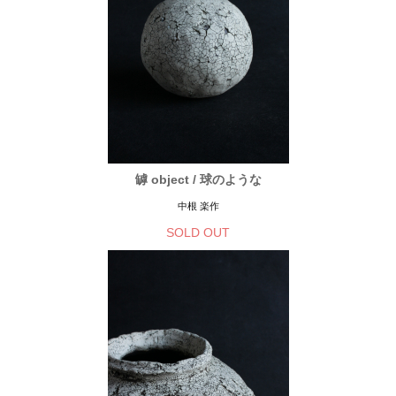
罅 object / 球のような
中根 楽作
SOLD OUT