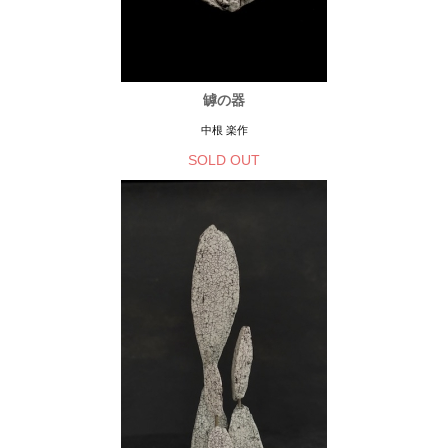
罅の器
中根 楽作
SOLD OUT