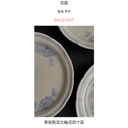
花器
菊地 亨作
SOLD OUT
青瓷彫花文輪花四寸皿