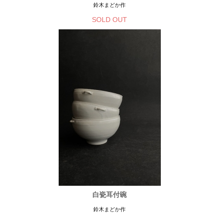
鈴木まどか作
SOLD OUT
白瓷耳付碗
鈴木まどか作