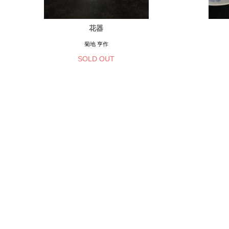
花器
菊地 亨作
SOLD OUT