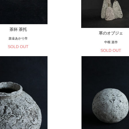
茶杯 茶托
草のオブジェ
故金あかり作
中根 楽作
SOLD OUT
SOLD OUT