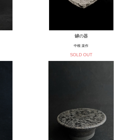
罅の器
中根 楽作
SOLD OUT