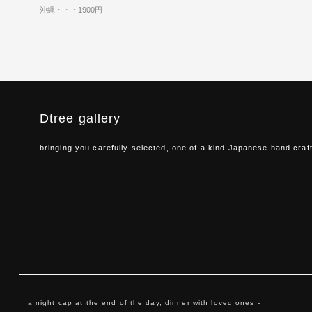
沖縄・・・1900円
Dtree gallery
bringing you carefully selected, one of a kind Japanese hand craf
a night cap at the end of the day, dinner with loved ones -