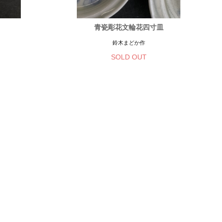
青瓷彫花文輪花四寸皿
鈴木まどか作
SOLD OUT