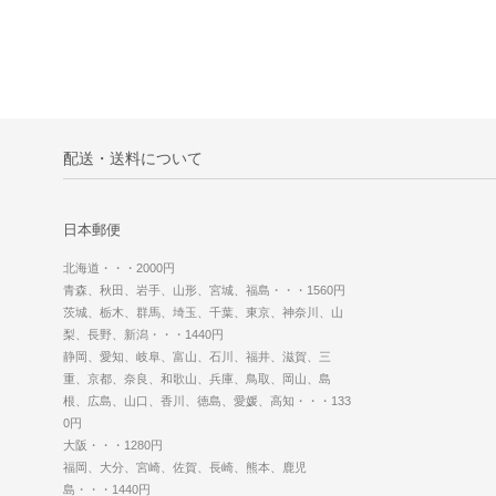
配送・送料について
日本郵便
北海道・・・2000円
青森、秋田、岩手、山形、宮城、福島・・・1560円
茨城、栃木、群馬、埼玉、千葉、東京、神奈川、山
梨、長野、新潟・・・1440円
静岡、愛知、岐阜、富山、石川、福井、滋賀、三
重、京都、奈良、和歌山、兵庫、鳥取、岡山、島
根、広島、山口、香川、徳島、愛媛、高知・・・133
0円
大阪・・・1280円
福岡、大分、宮崎、佐賀、長崎、熊本、鹿児
島・・・1440円