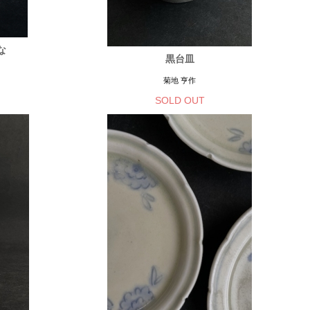
な
黒台皿
菊地 亨作
SOLD OUT