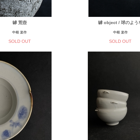
罅 荒壺
罅 object / 球のよう
中根 楽作
中根 楽作
SOLD OUT
SOLD OUT