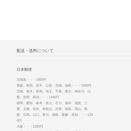
配送・送料について
日本郵便
北海道・・・2000円
青森、秋田、岩手、山形、宮城、福島・・・1560円
茨城、栃木、群馬、埼玉、千葉、東京、神奈川、山
梨、長野、新潟・・・1440円
静岡、愛知、岐阜、富山、石川、福井、滋賀、三
重、京都、奈良、和歌山、兵庫、鳥取、岡山、島
根、広島、山口、香川、徳島、愛媛、高知・・・133
0円
大阪・・・1280円