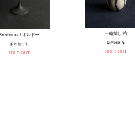
一輪挿し 柿
Bordeaux / ボルドー
駒田雄蔵 作
船木 智仁作
SOLD OUT
SOLD OUT