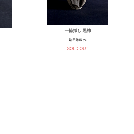
一輪挿し 黒柿
駒田雄蔵 作
SOLD OUT