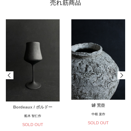
売れ筋商品
罅 荒壺
Bordeaux / ボルドー
中根 楽作
船木 智仁作
SOLD OUT
SOLD OUT