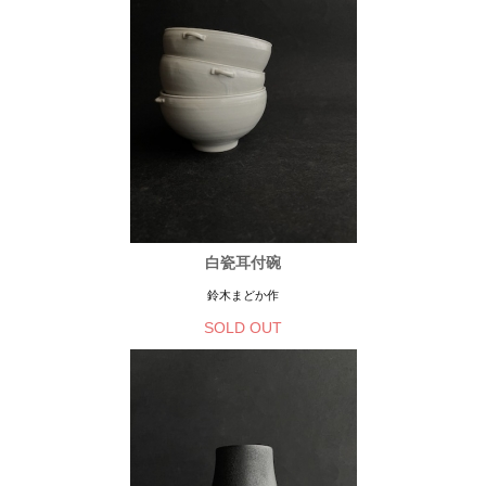
白瓷耳付碗
鈴木まどか作
SOLD OUT