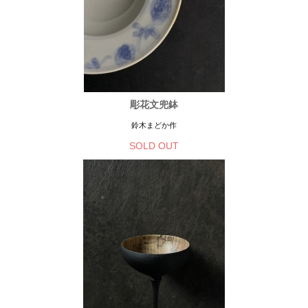
彫花文兜鉢
鈴木まどか作
SOLD OUT