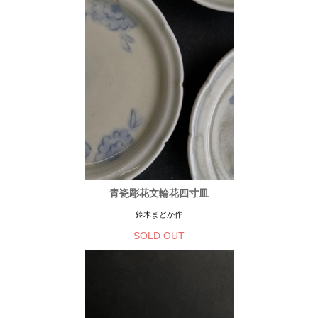
青瓷彫花文輪花四寸皿
鈴木まどか作
SOLD OUT