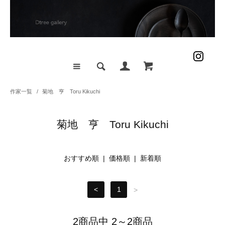
作家一覧
/
菊地 亨 Toru Kikuchi
菊地 亨 Toru Kikuchi
おすすめ順 |
価格順
|
新着順
<
1
>
2商品中 2～2商品