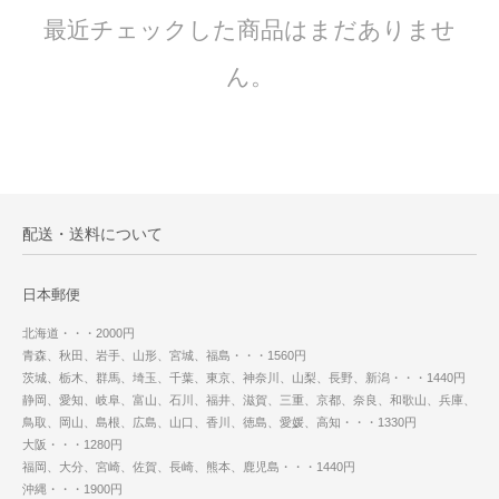
最近チェックした商品はまだありませ
ん。
配送・送料について
日本郵便
北海道・・・2000円
青森、秋田、岩手、山形、宮城、福島・・・1560円
茨城、栃木、群馬、埼玉、千葉、東京、神奈川、山梨、長野、新潟・・・1440円
静岡、愛知、岐阜、富山、石川、福井、滋賀、三重、京都、奈良、和歌山、兵庫、
鳥取、岡山、島根、広島、山口、香川、徳島、愛媛、高知・・・1330円
大阪・・・1280円
福岡、大分、宮崎、佐賀、長崎、熊本、鹿児島・・・1440円
沖縄・・・1900円