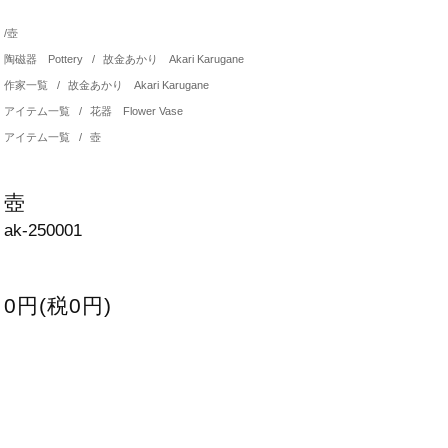
/
壺
陶磁器 Pottery
/
故金あかり Akari Karugane
作家一覧
/
故金あかり Akari Karugane
アイテム一覧
/
花器 Flower Vase
アイテム一覧
/
壺
壺
ak-250001
0円(税0円)