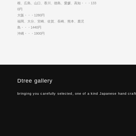
根、広島、山口、香川、徳島、愛媛、高知・・・133
0円
大阪・・・1280円
福岡、大分、宮崎、佐賀、長崎、熊本、鹿児
島・・・1440円
沖縄・・・1900円
Dtree gallery
bringing you carefully selected, one of a kind Japanese hand craf