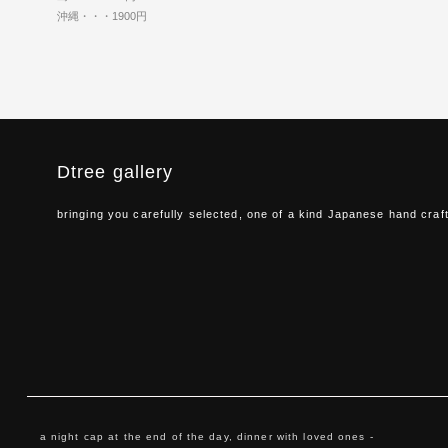
沖縄・・・1900円
Dtree gallery
bringing you carefully selected, one of a kind Japanese hand craf
a night cap at the end of the day, dinner with loved ones -