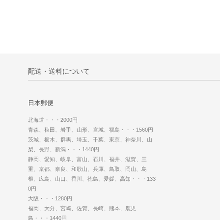
配送・送料について
日本郵便
北海道・・・2000円
青森、秋田、岩手、山形、宮城、福島・・・1560円
茨城、栃木、群馬、埼玉、千葉、東京、神奈川、山
梨、長野、新潟・・・1440円
静岡、愛知、岐阜、富山、石川、福井、滋賀、三
重、京都、奈良、和歌山、兵庫、鳥取、岡山、島
根、広島、山口、香川、徳島、愛媛、高知・・・133
0円
大阪・・・1280円
福岡、大分、宮崎、佐賀、長崎、熊本、鹿児
島・・・1440円