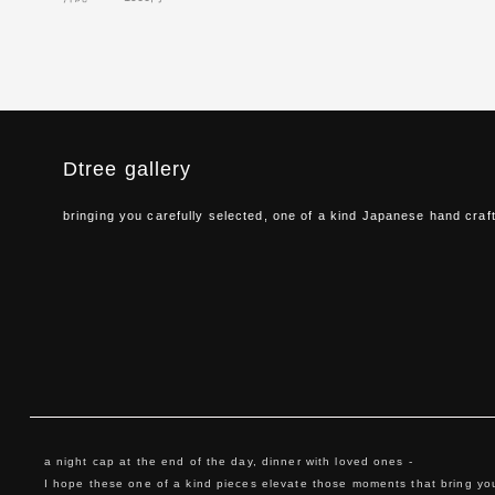
Dtree gallery
bringing you carefully selected, one of a kind Japanese hand craf
a night cap at the end of the day, dinner with loved ones -
I hope these one of a kind pieces elevate those moments that bring you