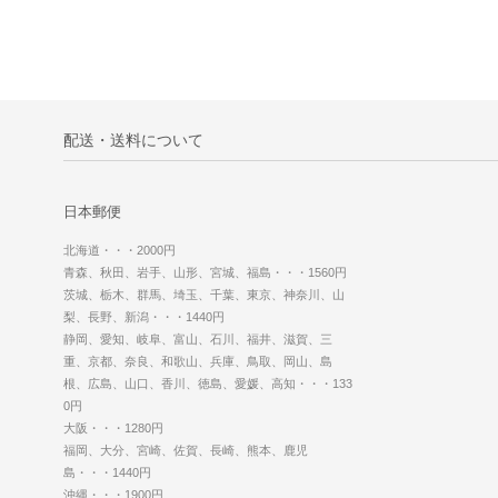
配送・送料について
日本郵便
北海道・・・2000円
青森、秋田、岩手、山形、宮城、福島・・・1560円
茨城、栃木、群馬、埼玉、千葉、東京、神奈川、山
梨、長野、新潟・・・1440円
静岡、愛知、岐阜、富山、石川、福井、滋賀、三
重、京都、奈良、和歌山、兵庫、鳥取、岡山、島
根、広島、山口、香川、徳島、愛媛、高知・・・133
0円
大阪・・・1280円
福岡、大分、宮崎、佐賀、長崎、熊本、鹿児
島・・・1440円
沖縄・・・1900円