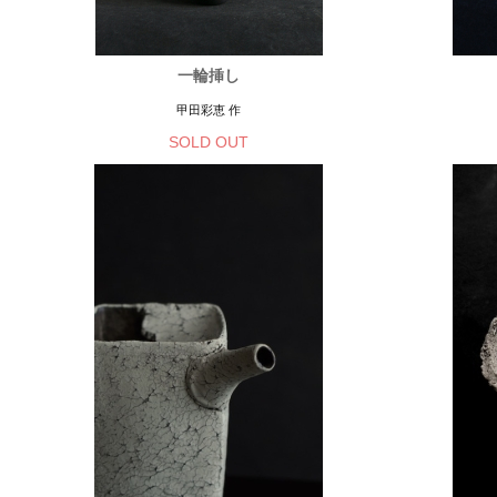
一輪挿し
甲田彩恵 作
SOLD OUT