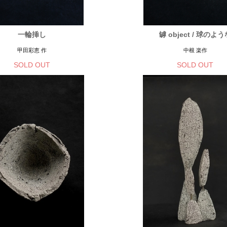
一輪挿し
罅 object / 球のよう
甲田彩恵 作
中根 楽作
SOLD OUT
SOLD OUT