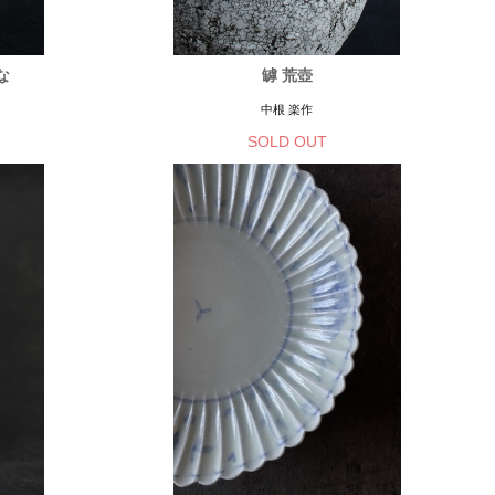
な
罅 荒壺
中根 楽作
SOLD OUT