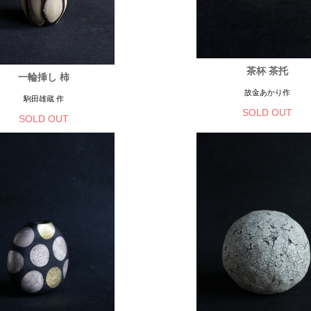
茶杯 茶托
一輪挿し 柿
故金あかり作
駒田雄蔵 作
SOLD OUT
SOLD OUT