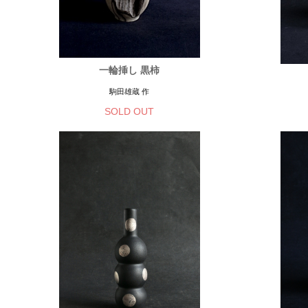
一輪挿し 黒柿
駒田雄蔵 作
SOLD OUT