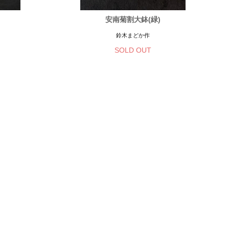
安南菊割大鉢(緑)
鈴木まどか作
SOLD OUT