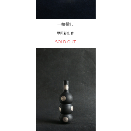
一輪挿し
甲田彩恵 作
SOLD OUT