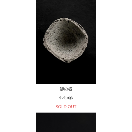
罅の器
中根 楽作
SOLD OUT