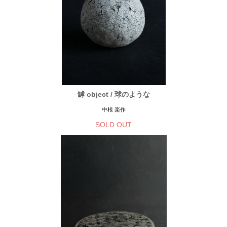
罅 object / 球のような
中根 楽作
SOLD OUT