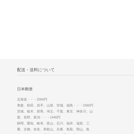
配送・送料について
日本郵便
北海道・・・2000円
青森、秋田、岩手、山形、宮城、福島・・・1560円
茨城、栃木、群馬、埼玉、千葉、東京、神奈川、山
梨、長野、新潟・・・1440円
静岡、愛知、岐阜、富山、石川、福井、滋賀、三
重、京都、奈良、和歌山、兵庫、鳥取、岡山、島