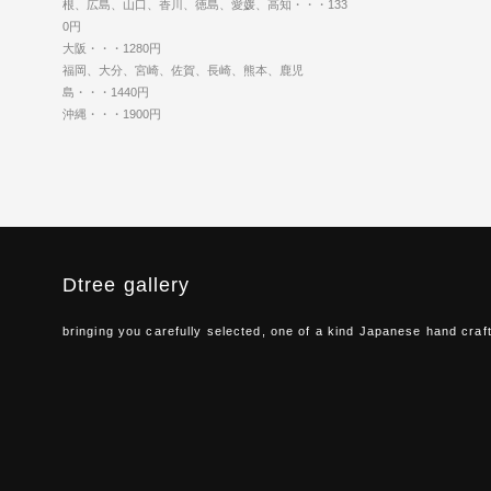
根、広島、山口、香川、徳島、愛媛、高知・・・133
0円
大阪・・・1280円
福岡、大分、宮崎、佐賀、長崎、熊本、鹿児
島・・・1440円
沖縄・・・1900円
Dtree gallery
bringing you carefully selected, one of a kind Japanese hand craf