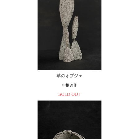
草のオブジェ
中根 楽作
SOLD OUT