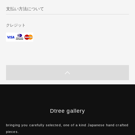
支払い方法について
クレジット
Dtree gallery
bringing you carefully selected, one of a kind Japanese hand crafted
pieces.