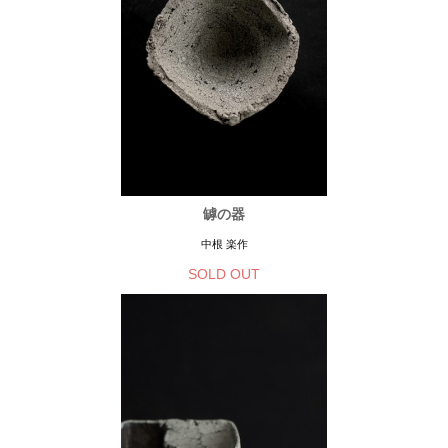
罅の器
中根 楽作
SOLD OUT